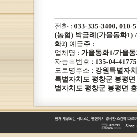
전화 :
033-335-3400, 010-
(농협) 박금례(가을동화1) / 
화2)
예금주 :
업체명 :
가을동화1/가을동
자등록번호 :
135-04-41775
도로명주소 :
강원특별자치도
특별자치도 평창군 봉평면 
별자치도 평창군 봉평면 흥정리
현재 제공되는 서비스는 펜션에서 명시한 조건에 따르며
Since 