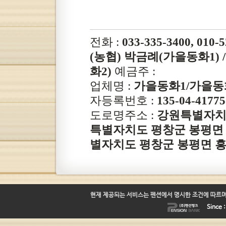
전화 :
033-335-3400, 010-
(농협) 박금례(가을동화1) / 
화2)
예금주 :
업체명 :
가을동화1/가을동
자등록번호 :
135-04-41775
도로명주소 :
강원특별자치도
특별자치도 평창군 봉평면 
별자치도 평창군 봉평면 흥정리
현재 제공되는 서비스는 펜션에서 명시한 조건에 따르며
Since 